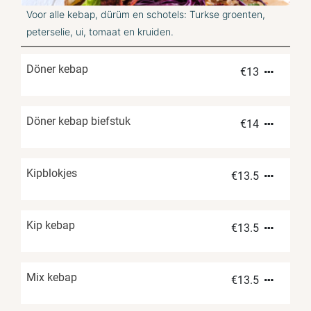
Voor alle kebap, dürüm en schotels: Turkse groenten,
peterselie, ui, tomaat en kruiden.
Döner kebap
€
13
Döner kebap biefstuk
€
14
Kipblokjes
€
13.5
Kip kebap
€
13.5
Mix kebap
€
13.5