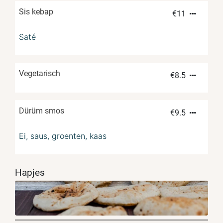
Sis kebap
€
11
Saté
Vegetarisch
€
8.5
Dürüm smos
€
9.5
Ei, saus, groenten, kaas
Hapjes