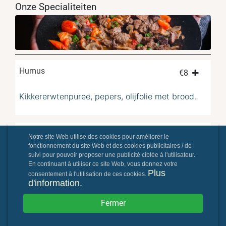
Onze Specialiteiten
Humus
€
8
Kikkererwtenpuree, pepers, olijfolie met brood.
Icli köfte
€
4
Notre site Web utilise des cookies pour améliorer le
fonctionnement du site Web et des cookies publicitaires / de
suivi pour pouvoir proposer une publicité ciblée à l'utilisateur.
Kalfsgehakt, granen en kruiden (per stuk)
En continuant à utiliser ce site Web, vous donnez votre
Plus
consentement à l'utilisation de ces cookies.
d'information.
Kagit kebabi
€
14
Fermer
Handgesneden gehakt, kruiden, groenten met