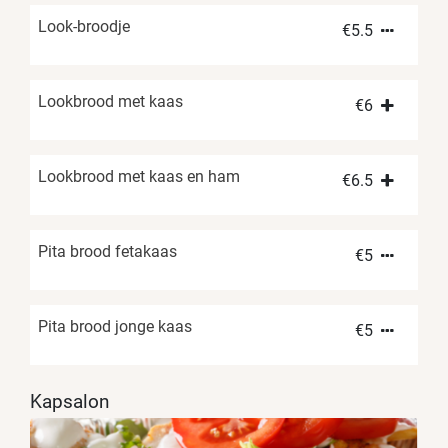
Look-broodje
€
5.5
Lookbrood met kaas
€
6
Lookbrood met kaas en ham
€
6.5
Pita brood fetakaas
€
5
Pita brood jonge kaas
€
5
Kapsalon