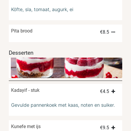
Köfte, sla, tomaat, augurk, ei
Pita brood
€
8.5
Desserten
Kadayif - stuk
€
4.5
Gevulde pannenkoek met kaas, noten en suiker.
Kunefe met ijs
€
9.5