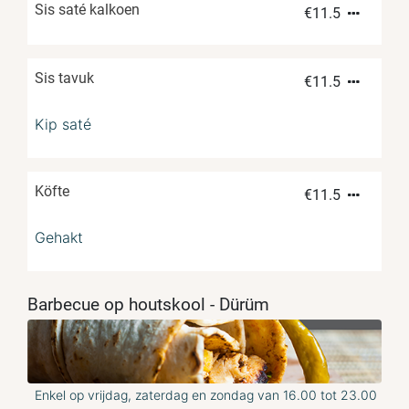
Sis saté kalkoen
€
11.5
Sis tavuk
€
11.5
Kip saté
Köfte
€
11.5
Gehakt
Barbecue op houtskool - Dürüm
Enkel op vrijdag, zaterdag en zondag van 16.00 tot 23.00