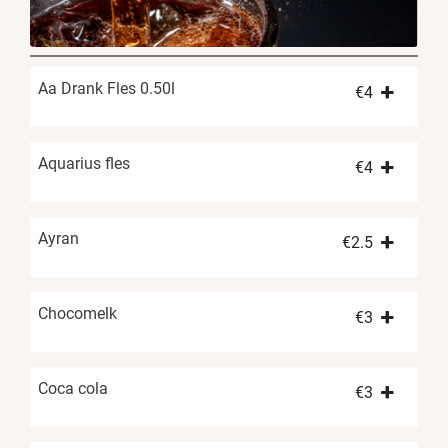
Aa Drank Fles 0.50l
€
4
Aquarius fles
€
4
Ayran
€
2.5
Chocomelk
€
3
Coca cola
€
3