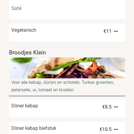
Saté
Vegetarisch
€
11
Broodjes Klein
Voor alle kebap, dürüm en schotels: Turkse groenten,
peterselie, ui, tomaat en kruiden.
Döner kebap
€
8.5
Döner kebap biefstuk
€
10.5