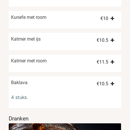
Kunefe met room
€
10
Katmer met ijs
€
10.5
Katmer met room
€
11.5
Baklava
€
10.5
4 stuks.
Dranken