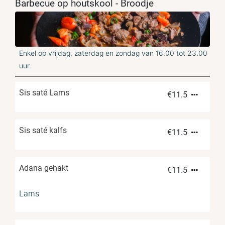
Barbecue op houtskool - Broodje
Enkel op vrijdag, zaterdag en zondag van 16.00 tot 23.00
uur.
Sis saté Lams
€
11.5
Sis saté kalfs
€
11.5
Adana gehakt
€
11.5
Lams