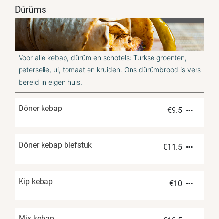
Dürüms
Voor alle kebap, dürüm en schotels: Turkse groenten,
peterselie, ui, tomaat en kruiden. Ons dürümbrood is vers
bereid in eigen huis.
Döner kebap
€
9.5
Döner kebap biefstuk
€
11.5
Kip kebap
€
10
Mix kebap