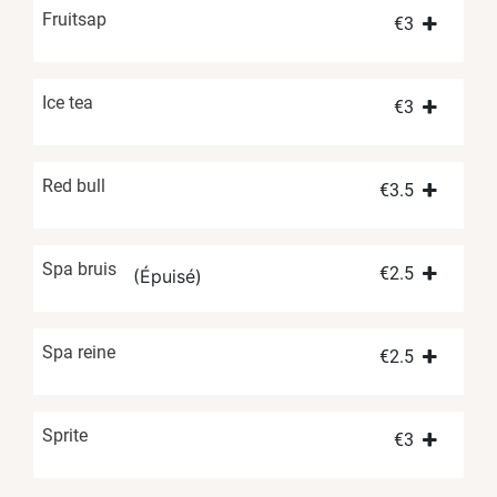
Fruitsap
€
3
Ice tea
€
3
Red bull
€
3.5
Spa bruis
€
2.5
(Épuisé)
Spa reine
€
2.5
Sprite
€
3