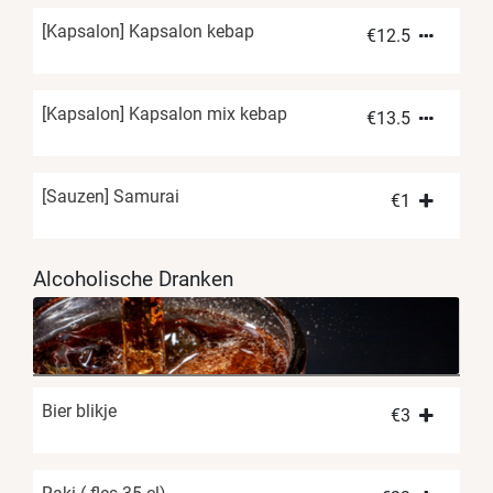
[Kapsalon] Kapsalon kebap
€
12.5
[Kapsalon] Kapsalon mix kebap
€
13.5
[Sauzen] Samurai
€
1
Alcoholische Dranken
Bier blikje
€
3