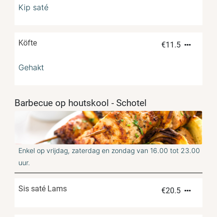
Kip saté
Köfte
€
11.5
Gehakt
Barbecue op houtskool - Schotel
Enkel op vrijdag, zaterdag en zondag van 16.00 tot 23.00
uur.
Sis saté Lams
€
20.5