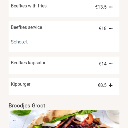
Beefkes with fries
€
13.5
Beefkes service
€
18
Schotel.
Beefkes kapsalon
€
14
Kipburger
€
8.5
Broodjes Groot