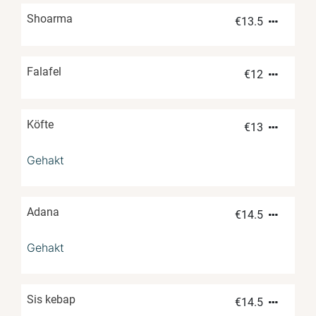
Shoarma
€
13.5
Falafel
€
12
Köfte
€
13
Gehakt
Adana
€
14.5
Gehakt
Sis kebap
€
14.5